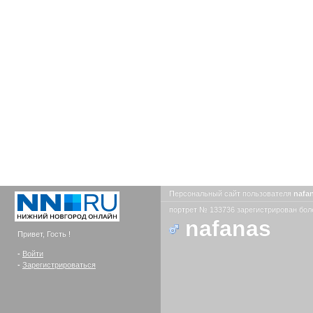
Персональный сайт пользователя
nafa
портрет № 133736 зарегистрирован боле
nafanas
Привет, Гость !
-
Войти
-
Зарегистрироваться