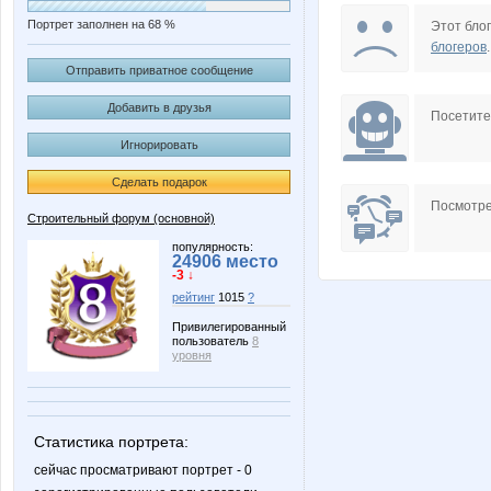
Портрет заполнен на 68 %
Этот блог
блогеров
.
Отправить приватное сообщение
Добавить в друзья
Посетит
Игнорировать
Сделать подарок
Посмотре
Строительный форум (основной)
популярность:
24906 место
-3 ↓
рейтинг
1015
?
Привилегированный
пользователь
8
уровня
Статистика портрета:
сейчас просматривают портрет - 0