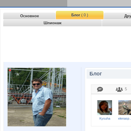
Блог
( 0 )
Основное
Др
Шпионаж
Блог
5
Kysuha
elenas